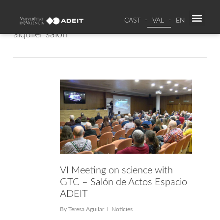
CAST
VAL
EN
PR
SO
Tag
alquiler salon
VI Meeting on science with
GTC – Salón de Actos Espacio
ADEIT
By
Teresa Aguilar
Noticies