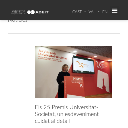
CAST
VAL
EN
PR
SO
Category
Noticies
Els 25 Premis Universitat-
Societat, un esdeveniment
cuidat al detall