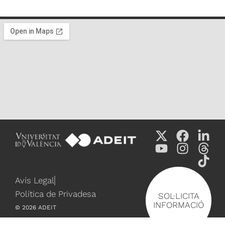
Avís Legal
Política de Privadesa
SOL·LICITA
INFORMACIÓ
©
2026
ADEIT