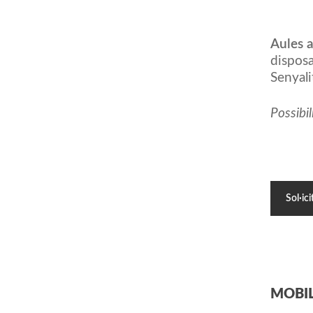
Aules 
disposa
Senyali
Possibil
Sol·ici
MOBIL