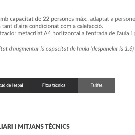
amb capacitat de 22 persones máx
., adaptat a person
 tant d’aire condicionat com a calefacció.
tzació: metacrilat A4 horitzontal a l’entrada de l’aula i p
itat d’augmentar la capacitat de l’aula (despanelar la 1.6)
tud de l'espai
Fitxa técnica
Tarifes
IARI I MITJANS TÈCNICS