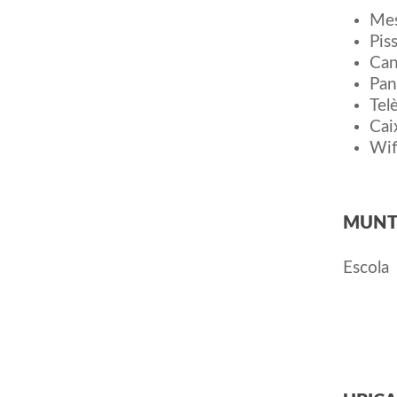
Mes
Piss
Can
Pan
Tel
Cai
Wif
MUNT
Escola