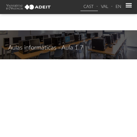
CAST
VAL
EN
Aulas informáticas - Aula 1.7