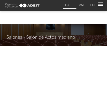
CAST
VAL
EN
Salones - Salón de Actos mediano