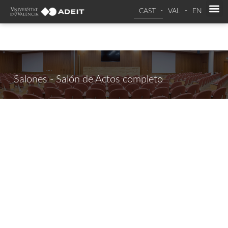
CAST
VAL
EN
Salones - Salón de Actos completo