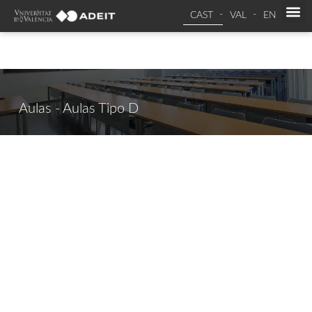
CAST
VAL
EN
Aulas - Aulas Tipo D