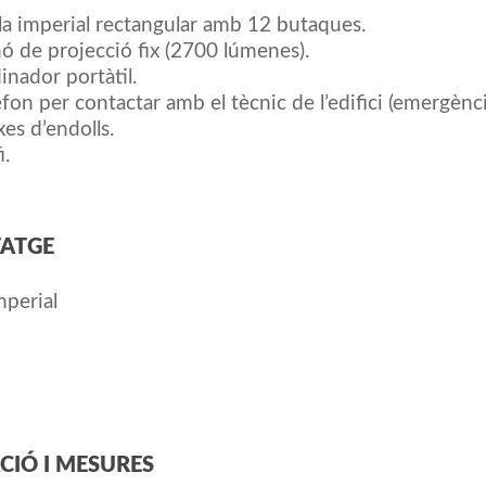
la imperial rectangular amb 12 butaques.
ó de projecció fix (2700 lúmenes).
inador portàtil.
èfon per contactar amb el tècnic de l’edifici (emergènci
xes d’endolls.
i.
ATGE
mperial
CIÓ I MESURES