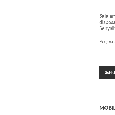
Sala a
disposa
Senyalit
Projecci
Sol·lic
MOBIL