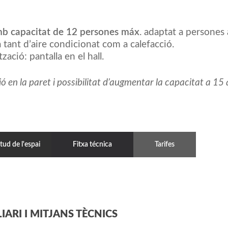
mb capacitat de 12 persones máx
. adaptat a persones 
 tant d’aire condicionat com a calefacció.
zació: pantalla en el hall.
ó en la paret i possibilitat d’augmentar la capacitat a 15 
itud de l'espai
Fitxa técnica
Tarifes
IARI I MITJANS TÈCNICS