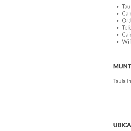
Tau
Can
Ord
Tel
Cai
Wif
MUNT
Taula I
UBICA