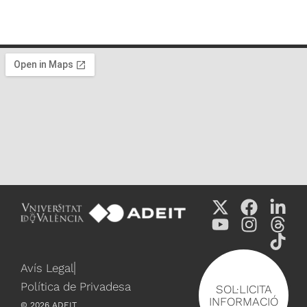
Avís Legal
Política de Privadesa
SOL·LICITA
INFORMACIÓ
©
2026
ADEIT