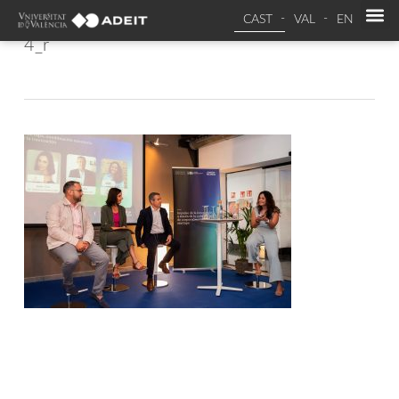
CAST
VAL
EN
4_r