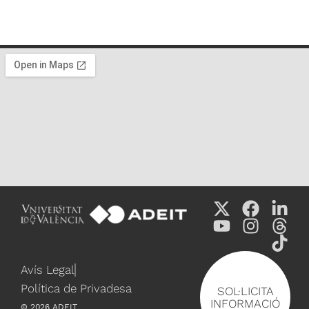
Avís Legal
Política de Privadesa
SOL·LICITA
INFORMACIÓ
©
2026
ADEIT