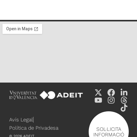
Avís Legal
Política de Privadesa
SOL·LICITA
INFORMACIÓ
©
2026
ADEIT