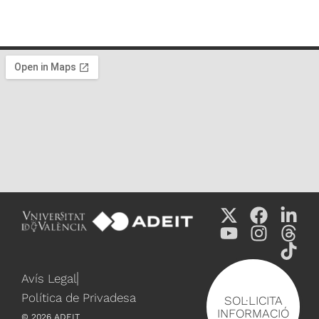
Avís Legal
Política de Privadesa
SOL·LICITA
INFORMACIÓ
©
2026
ADEIT