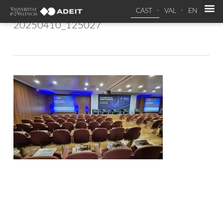
CAST
VAL
EN
20250410_125027