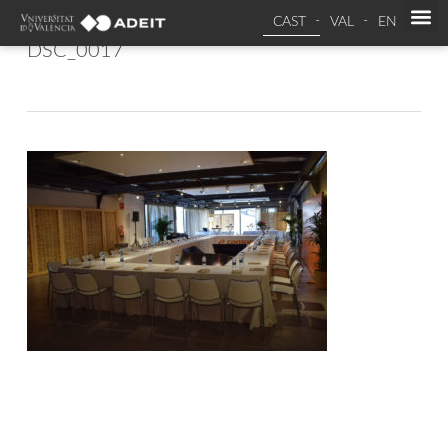
CAST
VAL
EN
DSC_0017