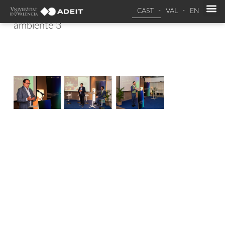
CAST
VAL
EN
ambiente 3