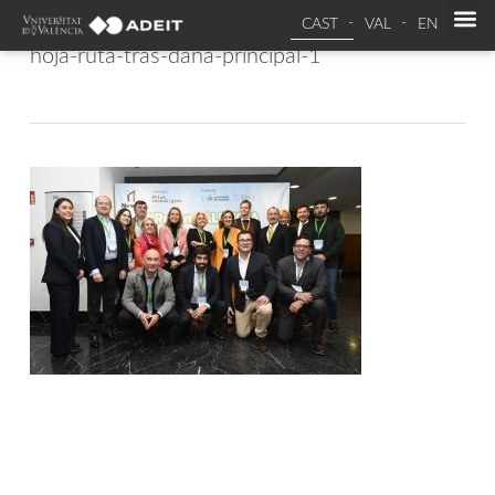
CAST
VAL
EN
hoja-ruta-tras-dana-principal-1