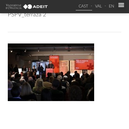
CAST
VAL
EN
PSPV_terraza 2