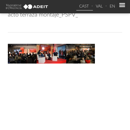
CAST
VAL
EN
acto terraza montaje_PSPV_