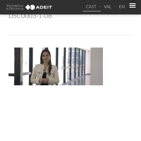
CAST
VAL
EN
DSC0003-1-08