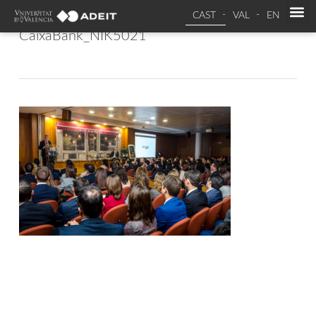
CAST
VAL
EN
CaixaBank_NIK5021