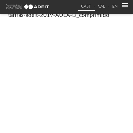
CAST
VAL
EN
tarifas-adeit-2019-AULA-D_comprimido