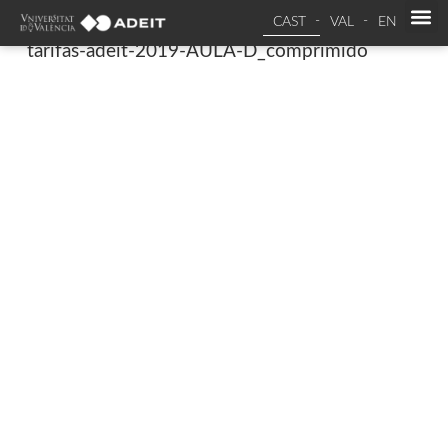
CAST
VAL
EN
tarifas-adeit-2019-AULA-D_comprimido