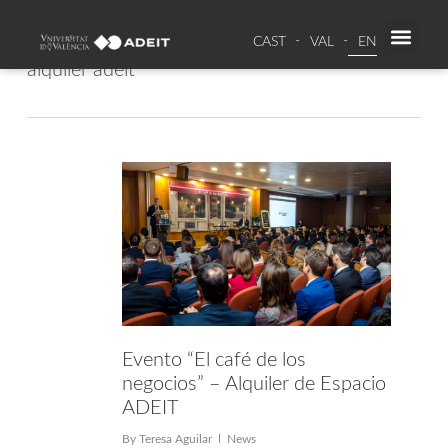
CAST
VAL
EN
SPAC
RE
Tag
alquiler adeit
Evento “El café de los
negocios” – Alquiler de Espacio
ADEIT
By
Teresa Aguilar
News