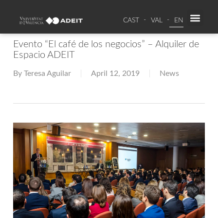
CAST
VAL
EN
SPAC
RE
Evento “El café de los negocios” – Alquiler de
Espacio ADEIT
By
Teresa Aguilar
April 12, 2019
News