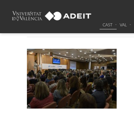
CaixaBank – 8 marzo_z62
CAST
VAL