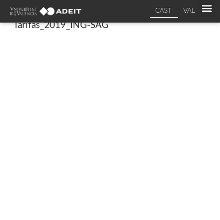
CAST
VAL
Tarifas_2019_ING-SAG