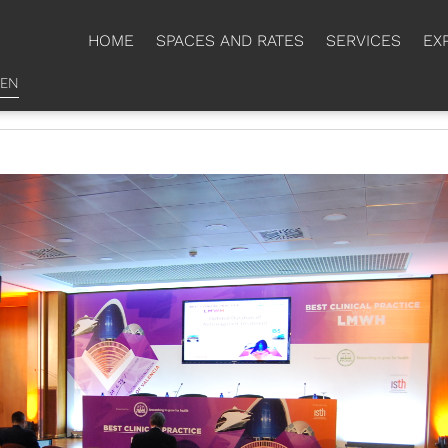
HOME
SPACES AND RATES
SERVICES
EX
EN