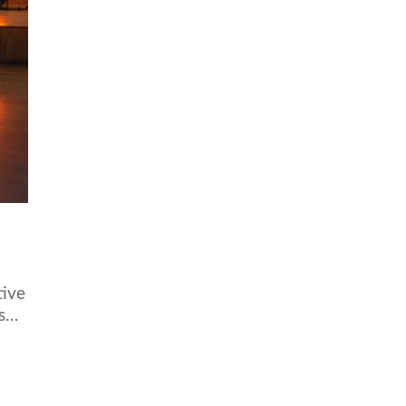
tive
as…