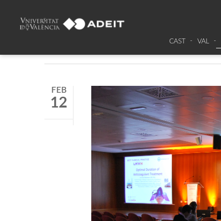
Tag
salas evento
CAST
VAL
FEB
12