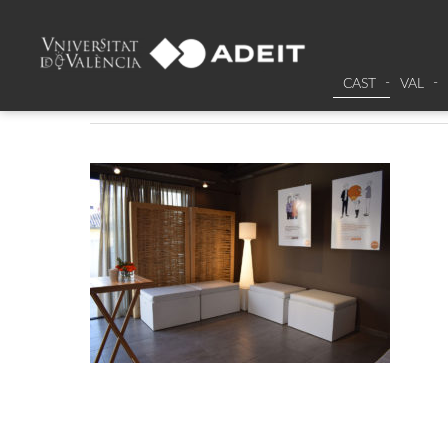
DSC_0009
CAST
VAL